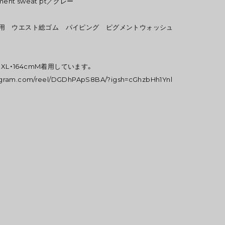
igment sweat pt／グレー
mM着用 ウエスト総ゴム パイピング ピグメントウォッシュ
XL・164cmM着用しています。
tagram.com/reel/DGDhPApS8BA/?igsh=cGhzbHh1Ynl