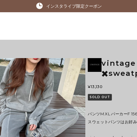
インスタライブ限定クーポン
vintage
✖️swea
¥13,130
SOLD OUT
パンツM.XL パーカーF 15
スウェットパンツはお好