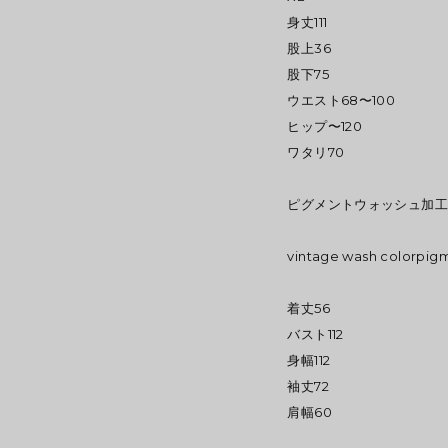
身丈111
股上36
股下75
ウエスト68〜100
ヒップ〜120
ワタリ70
ピグメントウォッシュ加工
vintage wash colorp
着丈56
バスト112
身幅112
袖丈72
肩幅60