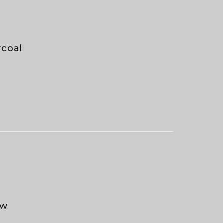
coal
ow