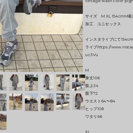
vintage wash color p
サイズ M XL 154c
加工 ユニセックス
インスタライブにて154cm
ライブ
https://www.ins
uc3Vu
M
身丈106
股上34
股下72
ウエスト64〜84
ヒップ108
ワタリ66
XL