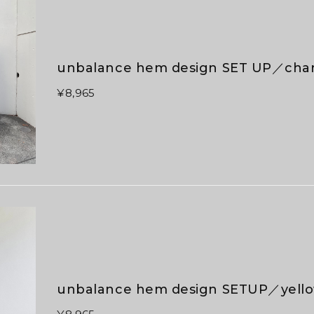
unbalance hem design SET UP／char
¥8,965
unbalance hem design SETUP／yell