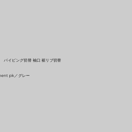
 パイピング切替 袖口:裾リブ切替
igment pk／グレー