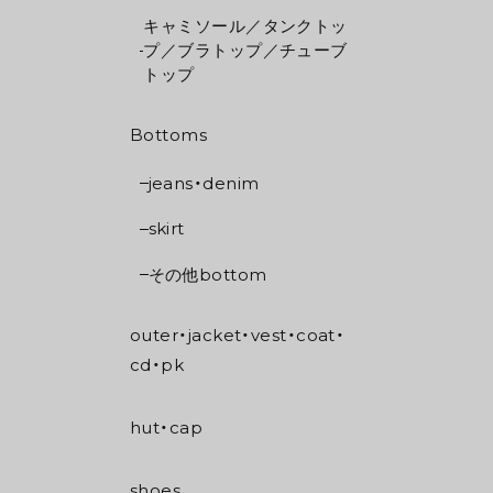
キャミソール／タンクトッ
プ／ブラトップ／チューブ
トップ
Bottoms
jeans・denim
skirt
その他bottom
outer・jacket・vest・coat・
cd・pk
hut・cap
shoes