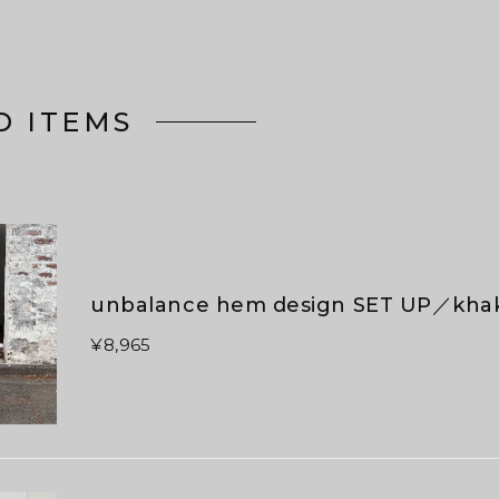
D ITEMS
unbalance hem design SET UP／khak
¥8,965