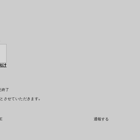
y
向け
販売終了
文とさせていただきます。
NE
通報する