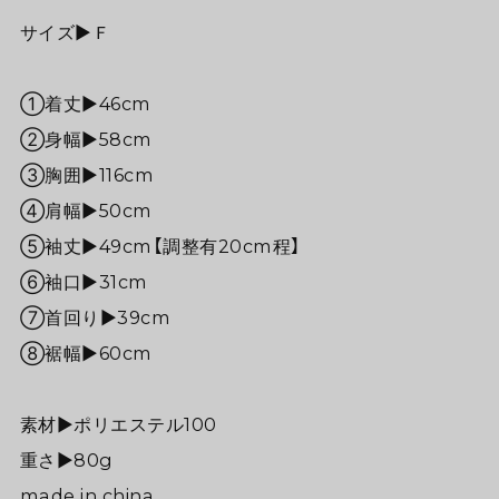
サイズ▶︎Ｆ
①着丈▶︎46cm
②身幅▶︎58cm
③胸囲▶116cm
④肩幅▶50cm
⑤袖丈▶49cm【調整有20cm程】
⑥袖口▶︎31cm
⑦首回り▶39cm
⑧裾幅▶60cm
素材▶︎ポリエステル100
重さ▶︎80g
made in china