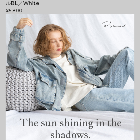
ルBL／White
¥5,800