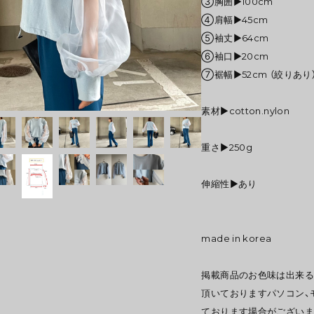
③胸囲▶100cm
④肩幅▶45cm
⑤袖丈▶64cm
⑥袖口▶︎20cm
⑦裾幅▶52cm （絞りあり
素材▶︎cotton.nylon
重さ▶︎250g
伸縮性▶︎あり
made in korea
掲載商品のお色味は出来る
頂いておりますパソコン、
ております場合がございま