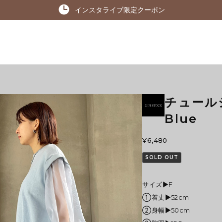
インスタライブ限定クーポン
チュール
Blue
¥6,480
SOLD OUT
サイズ▶︎F
①着丈▶︎52cm
②身幅▶︎50cm