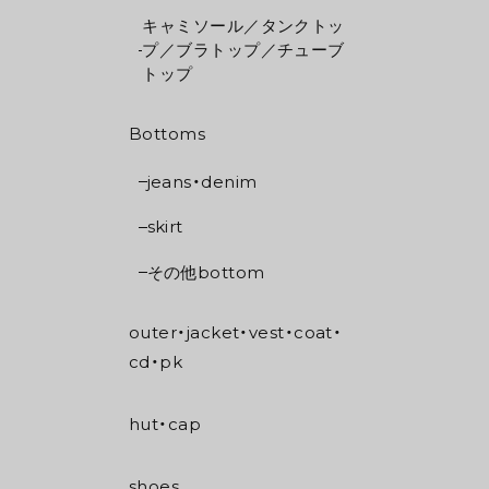
キャミソール／タンクトッ
プ／ブラトップ／チューブ
トップ
Bottoms
jeans・denim
skirt
その他bottom
outer・jacket・vest・coat・
cd・pk
hut・cap
shoes