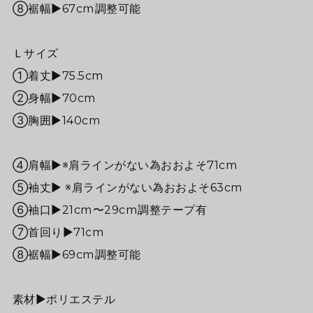
⑧裾幅▶67cm調整可能
Ｌサイズ
①着丈▶︎75.5cm
②身幅▶︎70cm
③胸囲▶140cm
④肩幅▶※肩ラインがない為おおよそ71cm
⑤袖丈▶ ※肩ラインがない為おおよそ63cm
⑥袖口▶︎21cm〜29cm調整テープ有
⑦首回り▶71cm
⑧裾幅▶69cm調整可能
素材▶︎ポリエステル