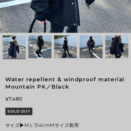
Water repellent & windproof material
Mountain PK／Black
¥7,480
SOLD OUT
サイズ▶︎M.L 154cmMサイズ着用